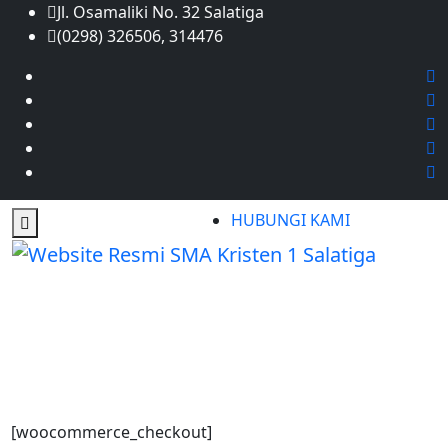
Jl. Osamaliki No. 32 Salatiga
(0298) 326506, 314476
HUBUNGI KAMI
Checkout
Beranda
Checkout
[woocommerce_checkout]