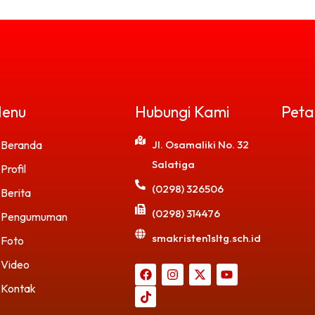
enu
Hubungi Kami
Peta
Beranda
Jl. Osamaliki No. 32
Salatiga
Profil
(0298) 326506
Berita
(0298) 314476
Pengumuman
smakristen1sltg.sch.id
Foto
Video
Kontak