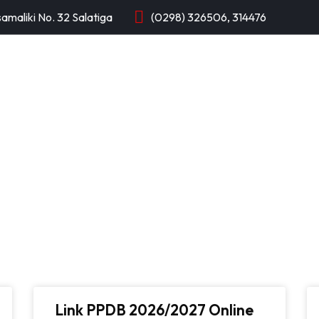
samaliki No. 32 Salatiga
(0298) 326506, 314476
PROFIL
KTSP
INFORMASI
APLIKASI
PENGUMUMAN
Link PPDB 2026/2027 Online