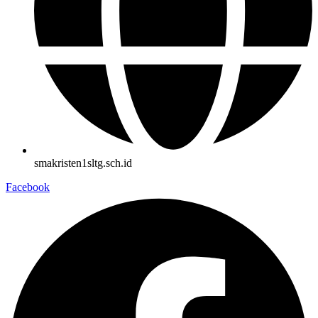
smakristen1sltg.sch.id
Facebook