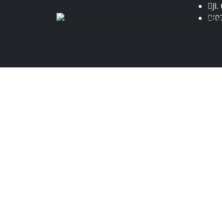
Jl
(0
BERA