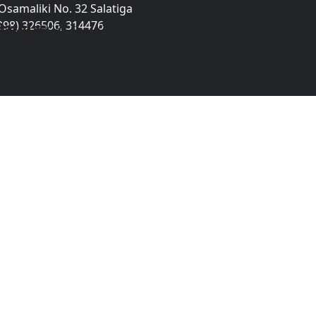
. Osamaliki No. 32 Salatiga
298) 326506, 314476
NDA
PROFIL
KTSP
INFORMASI
APLIKASI
My account
Beranda
My account