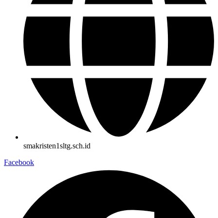
smakristen1sltg.sch.id
Facebook