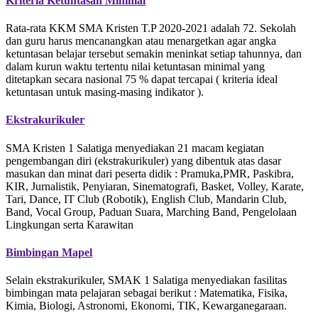
Kriteria Ketuntasan Minimal
Rata-rata KKM SMA Kristen T.P 2020-2021 adalah 72. Sekolah
dan guru harus mencanangkan atau menargetkan agar angka
ketuntasan belajar tersebut semakin meninkat setiap tahunnya, dan
dalam kurun waktu tertentu nilai ketuntasan minimal yang
ditetapkan secara nasional 75 % dapat tercapai ( kriteria ideal
ketuntasan untuk masing-masing indikator ).
Ekstrakurikuler
SMA Kristen 1 Salatiga menyediakan 21 macam kegiatan
pengembangan diri (ekstrakurikuler) yang dibentuk atas dasar
masukan dan minat dari peserta didik : Pramuka,PMR, Paskibra,
KIR, Jurnalistik, Penyiaran, Sinematografi, Basket, Volley, Karate,
Tari, Dance, IT Club (Robotik), English Club, Mandarin Club,
Band, Vocal Group, Paduan Suara, Marching Band, Pengelolaan
Lingkungan serta Karawitan
Bimbingan Mapel
Selain ekstrakurikuler, SMAK 1 Salatiga menyediakan fasilitas
bimbingan mata pelajaran sebagai berikut : Matematika, Fisika,
Kimia, Biologi, Astronomi, Ekonomi, TIK, Kewarganegaraan.