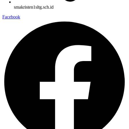
smakristen1sltg.sch.id
Facebook