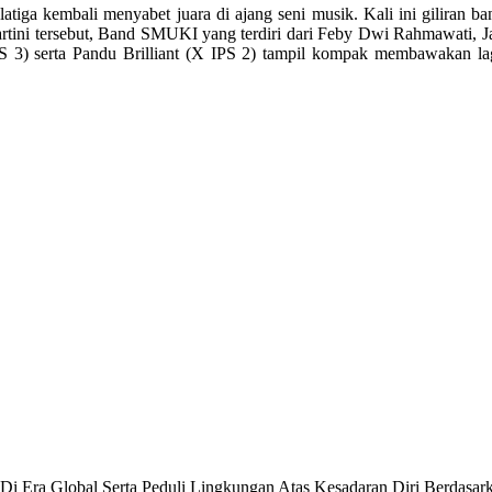
latiga kembali menyabet juara di ajang seni musik. Kali ini gilira
rtini tersebut, Band SMUKI yang terdiri dari Feby Dwi Rahmawati,
 3) serta Pandu Brilliant (X IPS 2) tampil kompak membawakan lag
f Di Era Global Serta Peduli Lingkungan Atas Kesadaran Diri Berdasa