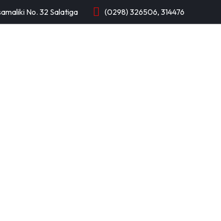
samaliki No. 32 Salatiga
(0298) 326506, 314476
PROFIL
KTSP
INFORMASI
APLIKASI
Guru & Karyawan
Beranda
Guru & Karyawan