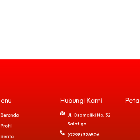
enu
Hubungi Kami
Peta
Beranda
Jl. Osamaliki No. 32
Salatiga
Profil
(0298) 326506
Berita