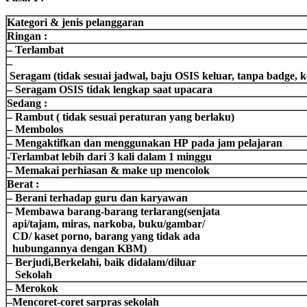
Kategori
&
jenis
pelanggaran
Ringan
:
–
Terlambat
–
Seragam
(
tidak
sesuai
jadwal
,
baju
OSIS
keluar
,
tanpa
badge,
k
–
Seragam
OSIS
tidak
lengkap
saat
upacara
Sedang
:
–
Rambut
(
tidak
sesuai
peraturan
yang
berlaku
)
–
Membolos
–
Mengaktifkan
dan
menggunakan
HP
pada
jam
pelajaran
-Terlambat
lebih
dari
3
kali
dalam
1
minggu
–
Memakai
perhiasan
& make up
mencolok
Berat
:
–
Berani
terhadap
guru
dan
karyawan
–
Membawa
barang-barang
terlarang
(
senjata
api
/
tajam
,
miras
,
narkoba
,
buku
/
gambar
/
CD/
kaset
porno,
barang
yang
tidak
ada
hubungannya
dengan
KBM
)
–
Berjudi
,
Berkelahi
,
baik
didalam
/
diluar
Sekolah
–
Merokok
–
Mencoret-coret
sarpras
sekolah