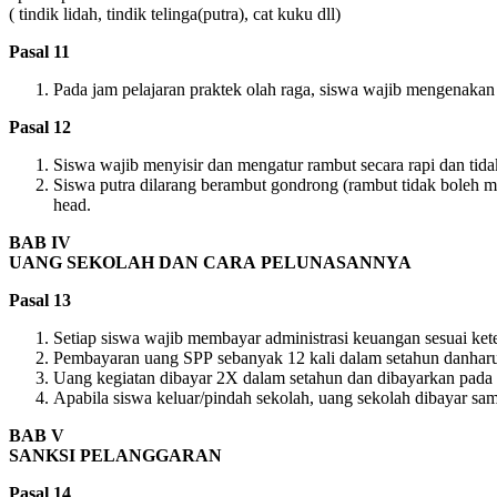
(
tindik
lidah
,
tindik
telinga
(
putra
), cat
kuku
dll
)
Pasal
11
Pada
jam
pelajaran
praktek
olah
raga,
siswa
wajib
mengenakan
Pasal
12
Siswa
wajib
menyisir
dan
mengatur
rambut
secara
rapi
dan
tida
Siswa
putra
dilarang
berambut
gondrong
(
rambut
tidak
boleh
m
head.
BAB
IV
UANG
SEKOLAH DAN CARA
PELUNASANNYA
Pasal
13
Setiap
siswa
wajib
membayar
administrasi
keuangan
sesuai
ket
Pembayaran
uang
SPP
sebanyak
12
kali
dalam
setahun
danhar
Uang
kegiatan
dibayar
2X
dalam
setahun
dan
dibayarkan
pada
Apabila
siswa
keluar
/
pindah
sekolah
,
uang
sekolah
dibayar
sam
BAB
V
SANKSI
PELANGGARAN
Pasal
14