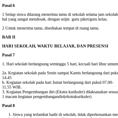
Pasal
6
1
Setiap
siswa
dilarang
menerima
tamu
di
sekolah
selama
jam
sekolah
hal
yang
sangat
mendesak
,
dengan
seijin
guru
piket
/guru
kelas
.
2
Untuk
menerima
tamu
,
disediakan
tempat
di
ruang
tamu
.
BAB
II
HARI
SEKOLAH,
WAKTU
BELAJAR
, DAN
PRESENSI
Pasal
7
1.
Hari
sekolah
berlangsung
seminggu
5
hari
,
kecuali
hari
libur
umum
2a
.
Kegiatan
sekolah
pada
Senin
sampai
Kamis
berlangsung
dari
puk
14.45
b.
Kegiatan
sekolah
pada
hari
Jumat
berlangsung
dari
pukul
07.00-
11.55
WIB
.
3.
Kegiatan
Pengembangan
diri
(
Ekstra
kurikuler
)
dilaksanakan
seusa
1
macam
kegiatan
pengembangan
diri
(
ekstrakurikuler
)
Pasal
8
Siswa
yang
terlambat
hadir
di
sekolah
,
tidak
diperkenankan
men