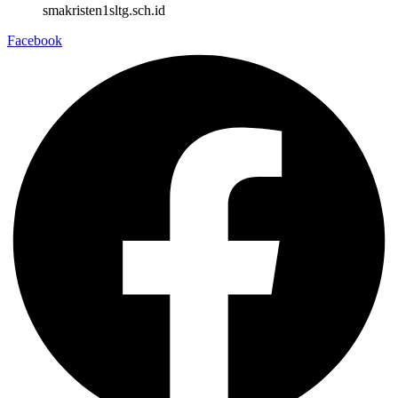
smakristen1sltg.sch.id
Facebook