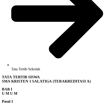
Tata Tertib Sekolah
TATA
TERTIB
SISWA
SMA
KRISTEN 1
SALATIGA
(
TERAKREDITASI
A)
BAB
I
U M U M
Pasal
1