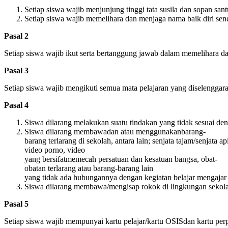
Setiap
siswa
wajib
menjunjung
tinggi
tata
susila
dan
sopan
san
Setiap
siswa
wajib
memelihara
dan
menjaga
nama
baik
diri
send
Pasal
2
Setiap
siswa
wajib
ikut
serta
bertanggung
jawab
dalam
memelihara
d
Pasal
3
Setiap
siswa
wajib
mengikuti
semua
mata
pelajaran
yang
diselenggar
Pasal
4
Siswa
dilarang
melakukan
suatu
tindakan
yang
tidak
sesuai
den
Siswa
dilarang
membawadan
atau
menggunakanbarang-
barang
terlarang
di
sekolah
,
antara
lain;
senjata
tajam
/
senjata
ap
video porno, video
yang
bersifat
memecah
persatuan
dan
kesatuan
bangsa
,
obat-
obatan
terlarang
atau
barang-barang
lain
yang
tidak
ada
hubungannya
dengan
kegiatan
belajar
mengajar
Siswa
dilarang
membawa
/
mengisap
rokok
di
lingkungan
sekol
Pasal
5
Setiap
siswa
wajib
mempunyai
kartu
pelajar
/
kartu
OSISdan
kartu
per