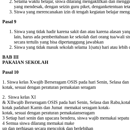
Selama
waktu
belajar
,
siswa
dilarang
mengaktifkan
dan
mengg
yang
mendesak
,
dengan
seizin
guru
piket
,
dengan
ketentuan
tet
Siswa
yang
merencanakan
izin
di
tengah
kegiatan
belajar
menga
Pasal
9
Siswa
yang
tidak
hadir
karena
sakit
dan
atau
karena
alasan
yan
lain,
harus
ada
pemberitahuan
ke
sekolah
dari
orang
tua
/
wali
si
secara
tertulis
yang
bisa
dipertanggung jawabkan
Siswa
yang
tidak
masuk
sekolah
selama
1(
satu
)
hari
atau
lebih
BAB
III
PAKAIAN
SEKOLAH
Pasal
10
1.
Siswa
kelas
Xwajib
Berseragam
OSIS
pada
hari
Senin
,
Selasa
dan
kotak
,
sesuai
dengan
peraturan
pemakaian
seragam
2.
Siswa
kelas
XI
&
XIIwajib
Berseragam
OSIS
pada
hari
Senin
,
Selasa
dan
Rabu
,
kota
kotak
pada
hari
Kamis
dan
Jumat
memakai
seragam
kotak-
kotak
,
sesuai
dengan
peraturan
pemakaian
seragam
3
Setiap
hari
senin
dan
upacara
bendera
,
siswa
wajib
memakai
sepatu
4
Semua
siswa
dilarang
memakai
make
up
dan
perhiasan
secara
mencolok
dan
berlebihan