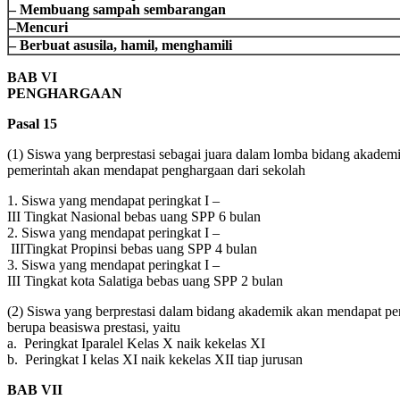
–
Membuang
sampah
sembarangan
–
Mencuri
–
Berbuat
asusila
,
hamil
,
menghamili
BAB
VI
PENGHARGAAN
Pasal
15
(1)
Siswa
yang
berprestasi
sebagai
juara
dalam
lomba
bidang
akadem
pemerintah
akan
mendapat
penghargaan
dari
sekolah
1.
Siswa
yang
mendapat
peringkat
I –
III
Tingkat
Nasional
bebas
uang
SPP
6
bulan
2.
Siswa
yang
mendapat
peringkat
I –
IIITingkat
Propinsi
bebas
uang
SPP
4
bulan
3.
Siswa
yang
mendapat
peringkat
I –
III
Tingkat
kota
Salatiga
bebas
uang
SPP
2
bulan
(2)
Siswa
yang
berprestasi
dalam
bidang
akademik
akan
mendapat
pe
berupa
beasiswa
prestasi
,
yaitu
a.
Peringkat
Iparalel
Kelas
X
naik
kekelas
XI
b.
Peringkat
I
kelas
XI
naik
kekelas
XII
tiap
jurusan
BAB
VII