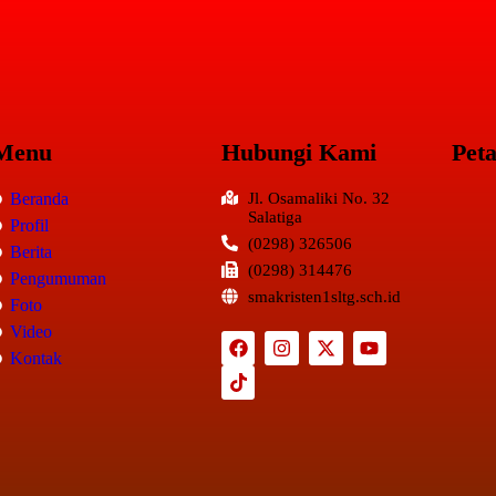
Menu
Hubungi Kami
Pet
Beranda
Jl. Osamaliki No. 32
Salatiga
Profil
(0298) 326506
Berita
(0298) 314476
Pengumuman
smakristen1sltg.sch.id
Foto
Video
Kontak