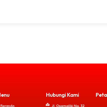
enu
Hubungi Kami
Peta
Beranda
Jl. Osamaliki No. 32