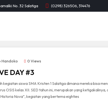
samaliki No. 32 Salatiga
(0298) 326506, 314476
PROFIL
KTSP
INFORMASI
APLIKASI
lo Handoko
0 Views
VE DAY #3
h kegiatan siswa SMA Kristen 1 Salatiga dimana mereka bisa men
s OSIS kelas XII. SED tahun ini, merupakan yang ketigakalinya, d
Historia Nova”, kegiatan yang bertema eighties