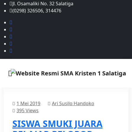
Jl. Osamaliki No. 32 Salatiga
(0298) 326506, 314476
1 Mei 2019
Ari Susilo Handoko
395 Views
SISWA SMUKI JUARA