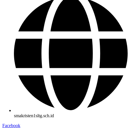
smakristen1sltg.sch.id
Facebook