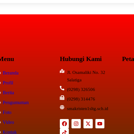
Menu
Hubungi Kami
Pet
Jl. Osamaliki No. 32
Beranda
Salatiga
Profil
(0298) 326506
Berita
(0298) 314476
Pengumuman
smakristen1sltg.sch.id
Foto
Video
Kontak