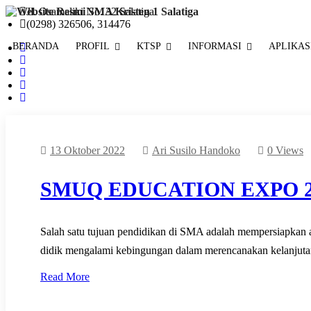
Jl. Osamaliki No. 32 Salatiga
(0298) 326506, 314476
BERANDA
PROFIL
KTSP
INFORMASI
APLIKAS
13 Oktober 2022
Ari Susilo Handoko
0 Views
SMUQ EDUCATION EXPO 2
Salah satu tujuan pendidikan di SMA adalah mempersiapkan a
didik mengalami kebingungan dalam merencanakan kelanjutan
Read More