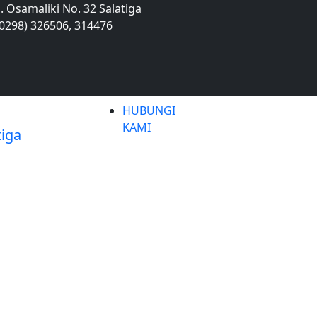
Jl. Osamaliki No. 32 Salatiga
(0298) 326506, 314476
HUBUNGI
KAMI
BERITA