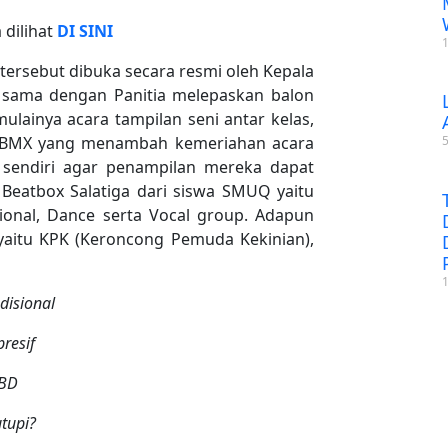
a
dilihat
DI
SINI
tersebut dibuka secara resmi oleh Kepala
 – sama dengan Panitia melepaskan balon
ulainya acara tampilan seni antar kelas,
da BMX yang menambah kemeriahan acara
sendiri agar penampilan mereka dapat
 Beatbox Salatiga dari siswa SMUQ yaitu
sional, Dance serta Vocal group. Adapun
yaitu KPK (Keroncong Pemuda Kekinian),
disional
resif
BBD
tupi?