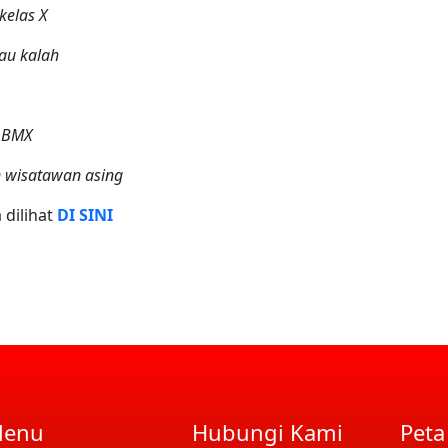
elas X
au kalah
 BMX
n wisatawan asing
a
dilihat
DI
SINI
enu
Hubungi Kami
Peta