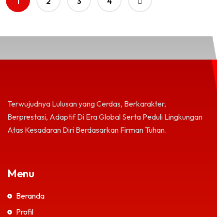
1
2
3
4
Terwujudnya Lulusan yang Cerdas, Berkarakter,
Berprestasi, Adaptif Di Era Global Serta Peduli Lingkungan
Atas Kesadaran Diri Berdasarkan Firman Tuhan.
Menu
Beranda
Profil