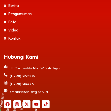
Berita
Pengumuman
Foto
Video
Kontak
Hubungi Kami
Jl. Osamaliki No. 32 Salatiga
(0298) 326506
(0298) 314476
smakristen1sltg.sch.id