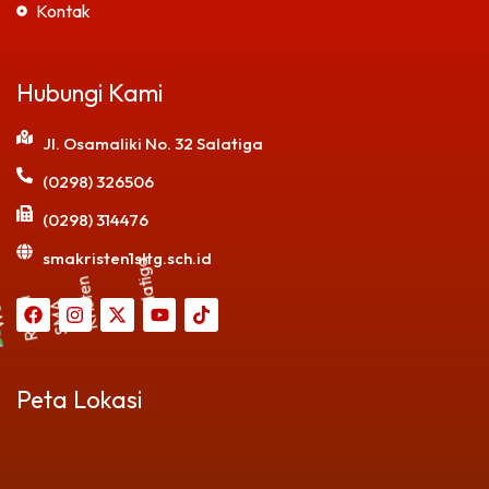
Kontak
Hubungi Kami
Jl. Osamaliki No. 32 Salatiga
(0298) 326506
(0298) 314476
smakristen1sltg.sch.id
Peta Lokasi