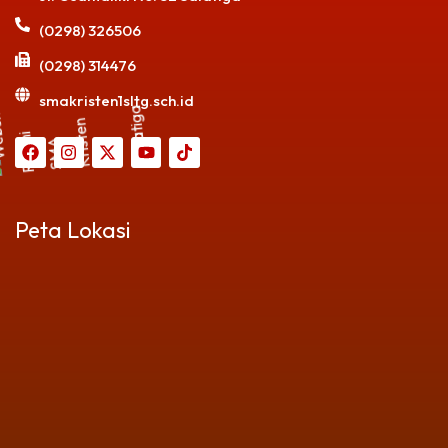
(0298) 326506
(0298) 314476
smakristen1sltg.sch.id
Peta Lokasi