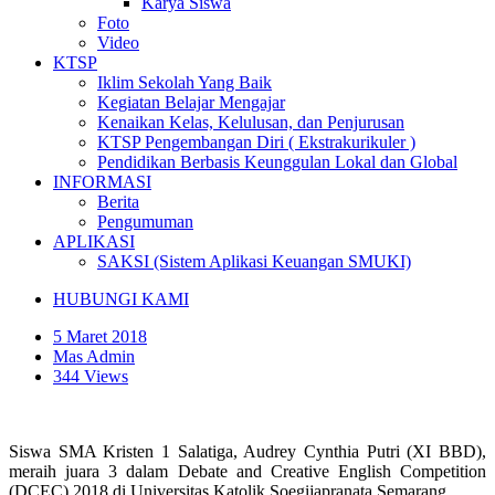
Karya Siswa
Foto
Video
KTSP
Iklim Sekolah Yang Baik
Kegiatan Belajar Mengajar
Kenaikan Kelas, Kelulusan, dan Penjurusan
KTSP Pengembangan Diri ( Ekstrakurikuler )
Pendidikan Berbasis Keunggulan Lokal dan Global
INFORMASI
Berita
Pengumuman
APLIKASI
SAKSI (Sistem Aplikasi Keuangan SMUKI)
HUBUNGI KAMI
5 Maret 2018
Mas Admin
344 Views
Siswa SMA Kristen 1 Salatiga, Audrey Cynthia Putri (XI BBD),
meraih juara 3 dalam Debate and Creative English Competition
(DCEC) 2018 di Universitas Katolik Soegijapranata Semarang.