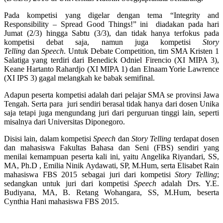
Pada kompetisi yang digelar dengan tema “Integrity and
Responsibility – Spread Good Things!” ini diadakan pada hari
Jumat (2/3) hingga Sabtu (3/3), dan tidak hanya terfokus pada
kompetisi debat saja, namun juga kompetisi
Story
Telling
dan
Speech
. Untuk Debate Competition, tim SMA Kristen 1
Salatiga yang terdiri dari Benedick Odniel Firencio (XI MIPA 3),
Keane Hartanto Rahardjo (XI MIPA 1) dan Elnaam Yorie Lawrence
(XI IPS 3) gagal melangkah ke babak semifinal.
Adapun peserta kompetisi adalah dari pelajar SMA se provinsi Jawa
Tengah. Serta para juri sendiri berasal tidak hanya dari dosen Unika
saja tetapi juga mengundang juri dari perguruan tinggi lain, seperti
misalnya dari Universitas Diponegoro.
Disisi lain, dalam kompetisi
Speech
dan
Story Telling
terdapat dosen
dan mahasiswa Fakultas Bahasa dan Seni (FBS) sendiri yang
menilai kemampuan peserta kali ini, yaitu Angelika Riyandari, SS,
MA, Ph.D , Emilia Ninik Aydawati, SP, M.Hum, serta Elisabet Rain
mahasiswa FBS 2015 sebagai juri dari kompetisi
Story Telling
;
sedangkan untuk juri dari kompetisi
Speech
adalah Drs. Y.E.
Budiyana, MA, B. Retang Wohangara, SS, M.Hum, beserta
Cynthia Hani mahasiswa FBS 2015.