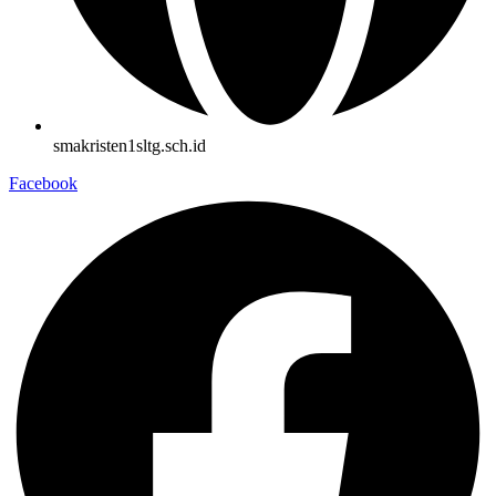
smakristen1sltg.sch.id
Facebook