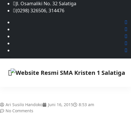
Jl. Osamaliki No. 32 Salatiga
(0298) 326506, 314476
Ari Susilo Handoko
Juni 16, 2015
8:53 am
No Comments