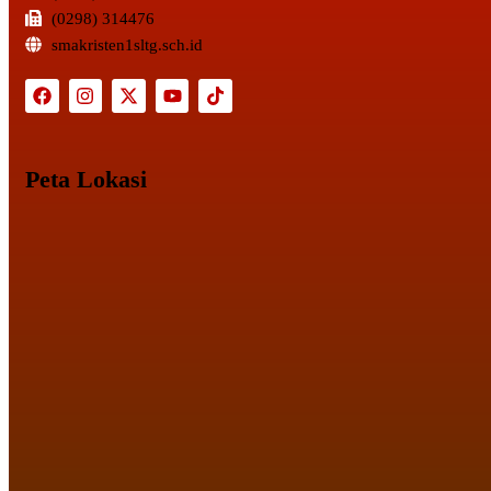
(0298) 314476
smakristen1sltg.sch.id
Peta Lokasi