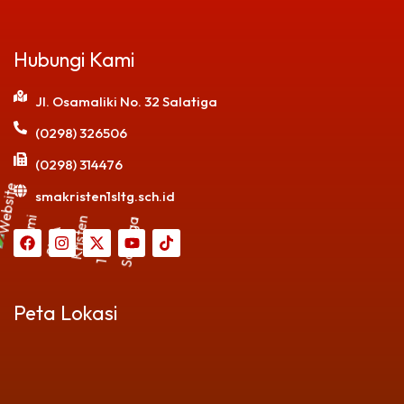
Hubungi Kami
Jl. Osamaliki No. 32 Salatiga
(0298) 326506
(0298) 314476
smakristen1sltg.sch.id
Peta Lokasi