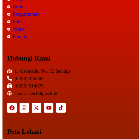
Berita
Pengumuman
Foto
Video
Kontak
Hubungi Kami
Jl. Osamaliki No. 32 Salatiga
(0298) 326506
(0298) 314476
smakristen1sltg.sch.id
Peta Lokasi