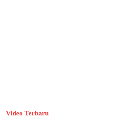
Dokumentasi
Live In
31 Juli 2024
Dokumentasi
Kegiatan
Ekspresif
31 Juli 2024
Video Terbaru
KOMPETISI
BASKET SMA
KARANGTURI