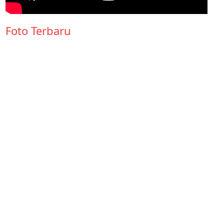
Foto Terbaru
Dokumentasi
PEMILOS
31 Juli 2024
Dokumentasi
Live In
31 Juli 2024
Dokumentasi
Kegiatan
Ekspresif
31 Juli 2024