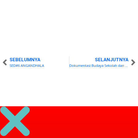
CHOIR
10
Desember
2021
SEBELUMNYA
SELANJUTNYA
SED#6 ANGANDHALA
Dokumentasi Budaya Sekolah dan Ekstrakurikuler