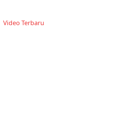
Video Terbaru
KOMPETISI
BASKET SMA
KARANGTURI
SEMARANG
VS SMA
KRISTEN 1
SALATIGA
26 September
2024
SED#6
ANGANDHALA
29 Desember
2023
SMUQ