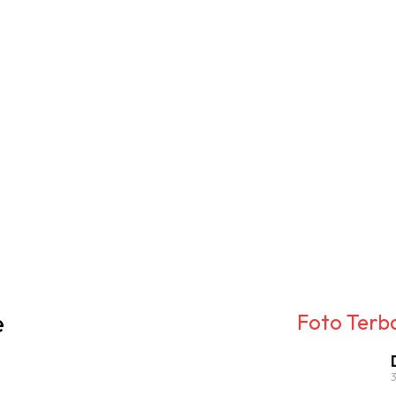
GALERI
e
Foto Terb