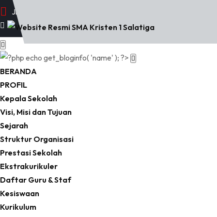
Jl. Osamaliki No. 32 Salatiga
(0298) 326506, 314476
BERANDA
PROFIL
Kepala Sekolah
Visi, Misi dan Tujuan
Sejarah
Struktur Organisasi
Prestasi Sekolah
Ekstrakurikuler
Daftar Guru & Staf
Kesiswaan
Kurikulum