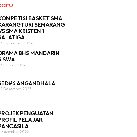
baru
KOMPETISI BASKET SMA
KARANGTURI SEMARANG
VS SMA KRISTEN 1
SALATIGA
26 September 2024
DRAMA BHS MANDARIN
SISWA
19 Januari 2024
SED#6 ANGANDHALA
29 Desember 2023
PROJEK PENGUATAN
PROFIL PELAJAR
PANCASILA
2 November 2022